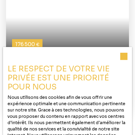
176 500
€
MAISON À VENDRE, 8 PIÈCES - CAPPELLE-
LE RESPECT DE VOTRE VIE
BROUCK 59630
PRIVÉE EST UNE PRIORITÉ
8
pièces
140
m²
POUR NOUS
Cappelle-Brouck 59630
Nous utilisons des cookies afin de vous offrir une
En EXCLUSIVITE à l'agence ! Bel ensemble
expérience optimale et une communication pertinente
immobilier situé au centre du village, comprenant:
sur notre site. Grace à ces technologies, nous pouvons
-1 maison d'habitation à rafraîchir d'environ 100m²
vous proposer du contenu en rapport avec vos centres
avec extérieur et garage indépendant, comprenant:
d'intérêt. Ils nous permettent également d'améliorer la
entrée, salon, salle à manger, cuisine, salle de bains,
qualité de nos services et la convivialité de notre site
bureau, WC, 1 chambre en RDC. A l'étage: palier