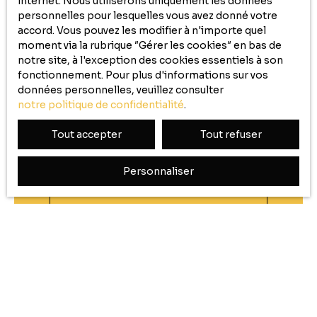
internet. Nous utiliserons uniquement les données
desservant 2 chambres, grenier. -1 appartement
personnelles pour lesquelles vous avez donné votre
type T2 de 42m² habitables en excellent état,
accord. Vous pouvez les modifier à n'importe quel
actuellement loué (Bail non meublé, de 07-2025).
moment via la rubrique ″Gérer les cookies″ en bas de
Compteurs eau et EDF séparés. Idéal investisseurs
notre site, à l'exception des cookies essentiels à son
ou résidence principale souhaitant un bien locatif
fonctionnement. Pour plus d'informations sur vos
complémentaire !
données personnelles, veuillez consulter
Ne manquez plus aucun
notre politique de confidentialité
.
bien
correspondant à
Tout accepter
Tout refuser
votre recherche !
Personnaliser
Prénom
Nom
Email
Type d'offre
Vente