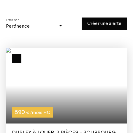
Trier par
Créer une alerte
Pertinence
590
€ /mois HC
DUPLEX À LOUER, 2 PIÈCES - BOURBOURG