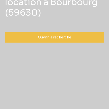
location à Bourbourg
(59630)
Ouvrir la recherche
Type d'offre
Location
Type de bien
Appartement
Localisation
Bourbourg (59630)
Loyer max (€/mois)