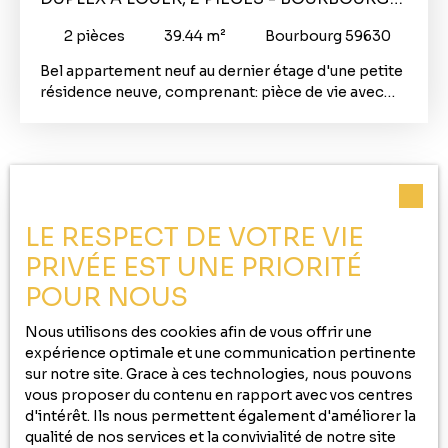
59630
2
pièces
39.44
m²
Bourbourg 59630
Bel appartement neuf au dernier étage d'une petite
résidence neuve, comprenant: pièce de vie avec
cuisine aménagée et équipée ouverte (hotte,
plaques, four, réfrigérateur, lave-vaisselle), WC, A
l'étage: 1 chambre et salle d'eau. Box poubelle
privatif. Loyer: 590€ HC + 25€ (ménage et EDF des
communs, TOM) TOTAL: 615€/mois Dépôt de
garantie: 590€ Honoraires: 437€ TTC CDI Exigé (3x
LE RESPECT DE VOTRE VIE
le montant du loyer) Garant physique apprécié
PRIVÉE EST UNE PRIORITÉ
Disponible début Septembre 2026.
POUR NOUS
Nous utilisons des cookies afin de vous offrir une
expérience optimale et une communication pertinente
sur notre site. Grace à ces technologies, nous pouvons
vous proposer du contenu en rapport avec vos centres
700
€ /mois HC
d'intérêt. Ils nous permettent également d'améliorer la
qualité de nos services et la convivialité de notre site