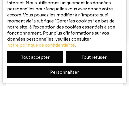
internet. Nous utiliserons uniquement les données
APPARTEMENT À LOUER, 4 PIÈCES -
personnelles pour lesquelles vous avez donné votre
BOURBOURG 59630
accord. Vous pouvez les modifier à n'importe quel
4
pièces
93
m²
Bourbourg 59630
moment via la rubrique ″Gérer les cookies″ en bas de
Superbe appartement refait à neuf, au 2ème étage
notre site, à l'exception des cookies essentiels à son
d'un immeuble sécurisé, comprenant: entrée,
fonctionnement. Pour plus d'informations sur vos
salon-séjour, cuisine (meuble évier), 2 chambres,
données personnelles, veuillez consulter
débarras, salle de bains, WC. Place de parking
notre politique de confidentialité
.
privative en souterrain. Disponible de suite ! Loyer:
Tout accepter
Tout refuser
700€ HC, + 60€ prov/charges (TOM et entretien
des communs), TOTAL: 760€/mois Dépôt de
Garantie: 700€ + 50€ (caution badge portail
Personnaliser
électrique). Honoraires: 700€ TTC (Bail et état des
lieux) CDI + garant physique exigés !
700
€ /mois HC