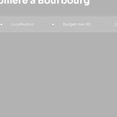
ilière à Bourbourg
Localisation
Budget max (€)
S