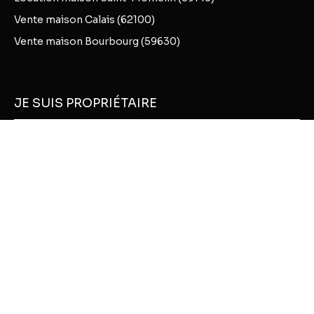
Vente maison Calais (62100)
Vente maison Bourbourg (59630)
JE SUIS PROPRIÉTAIRE
Estimez votre bien
Vendre avec nous
Nous contacter
INFORMATIONS
Nos honoraires
Mentions légales