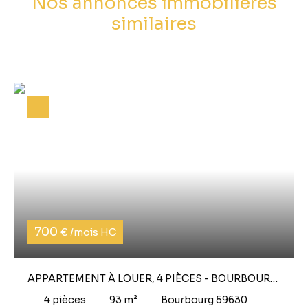
Nos annonces immobilières
similaires
700
€ /mois HC
APPARTEMENT À LOUER, 4 PIÈCES - BOURBOURG
59630
4
pièces
93
m²
Bourbourg 59630