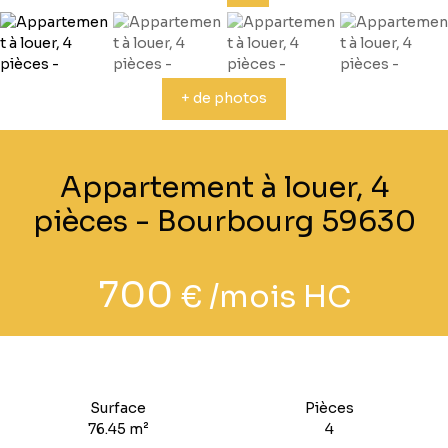
+ de photos
Appartement à louer, 4
pièces - Bourbourg 59630
700
€ /mois HC
Surface
Pièces
76.45
m²
4