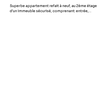
Superbe appartement refait à neuf, au 2ème étage
d'un immeuble sécurisé, comprenant: entrée,
salon-séjour, cuisine (meuble évier), 2 chambres,
débarras, salle de bains, WC. Place de parking
privative en souterrain. Disponible de suite ! Loyer:
700€ HC, + 60€ prov/charges (TOM et entretien
des communs), TOTAL: 760€/mois Dépôt de
Garantie: 700€ + 50€ (caution badge portail
électrique). Honoraires: 700€ TTC (Bail et état des
lieux) CDI + garant physique exigés !