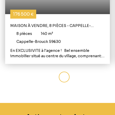
176 500
€
MAISON À VENDRE, 8 PIÈCES - CAPPELLE-
BROUCK 59630
8
pièces
140
m²
Cappelle-Brouck 59630
En EXCLUSIVITE à l'agence ! Bel ensemble
immobilier situé au centre du village, comprenant:
-1 maison d'habitation à rafraîchir d'environ 100m²
avec extérieur et garage indépendant, comprenant:
entrée, salon, salle à manger, cuisine, salle de bains,
bureau, WC, 1 chambre en RDC. A l'étage: palier
desservant 2 chambres, grenier. -1 appartement
type T2 de 42m² habitables en excellent état,
actuellement loué (Bail non meublé, de 07-2025).
Compteurs eau et EDF séparés. Idéal investisseurs
ou résidence principale souhaitant un bien locatif
complémentaire !