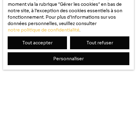
moment via la rubrique ″Gérer les cookies″ en bas de
notre site, à l'exception des cookies essentiels à son
fonctionnement. Pour plus d'informations sur vos
données personnelles, veuillez consulter
notre politique de confidentialité
.
Tout accepter
Tout refuser
Personnaliser
Acheter un appartement à Bourbourg
attire
aujourd’hui des acquéreurs en quête d’un équilibre entre
accessibilité financière
et
qualité de vie
. Située à
proximité de
Dunkerque
, cette commune offre des
perspectives intéressantes, que ce soit pour y vivre
durablement ou pour développer un
projet
d’investissement réfléchi
.